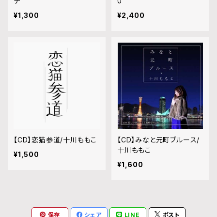
チ
0
¥1,300
¥2,400
【CD】恋猫参道/十川ももこ
【CD】みなと元町ブルース/
十川ももこ
¥1,500
¥1,600
保存
シェア
LINE
ポスト